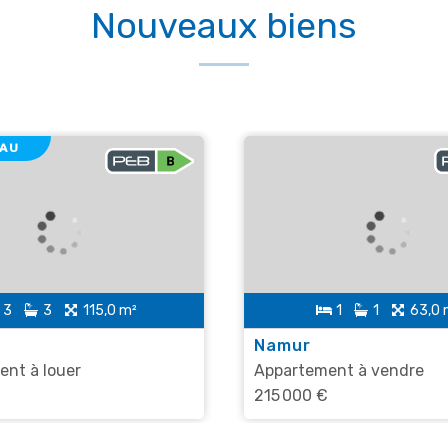
Nouveaux biens
AU
3
3
115,0 m²
1
1
63,0 
Namur
nt à louer
Appartement à vendre
215 000 €