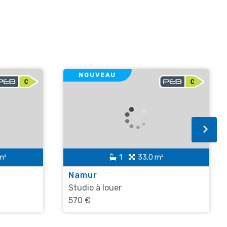
NOUVEAU
m²
1
33,0 m²
Namur
Studio à louer
570 €